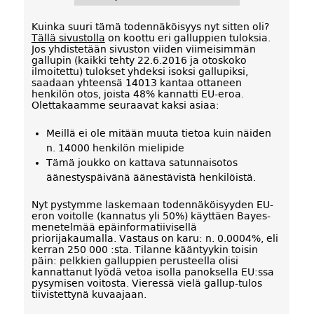
Kuinka suuri tämä todennäköisyys nyt sitten oli?
Tällä sivustolla
on koottu eri galluppien tuloksia.
Jos yhdistetään sivuston viiden viimeisimmän
gallupin (kaikki tehty 22.6.2016 ja otoskoko
ilmoitettu) tulokset yhdeksi isoksi gallupiksi,
saadaan yhteensä 14013 kantaa ottaneen
henkilön otos, joista 48% kannatti EU-eroa.
Olettakaamme seuraavat kaksi asiaa:
Meillä ei ole mitään muuta tietoa kuin näiden
n. 14000 henkilön mielipide
Tämä joukko on kattava satunnaisotos
äänestyspäivänä äänestävistä henkilöistä.
Nyt pystymme laskemaan todennäköisyyden EU-
eron voitolle (kannatus yli 50%) käyttäen Bayes-
menetelmää epäinformatiivisellä
priorijakaumalla. Vastaus on karu: n. 0.0004%, eli
kerran 250 000 :sta. Tilanne kääntyykin toisin
päin: pelkkien galluppien perusteella olisi
kannattanut lyödä vetoa isolla panoksella EU:ssa
pysymisen voitosta. Vieressä vielä gallup-tulos
tiivistettynä kuvaajaan.