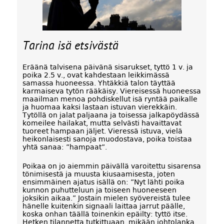
Tarina isä etsivästä
Eräänä talvisena päivänä sisarukset, tyttö 1 v. ja
poika 2.5 v., ovat kahdestaan leikkimässä
samassa huoneessa. Yhtäkkiä talon täyttää
karmaiseva tytön rääkäisy. Viereisessä huoneessa
maailman menoa pohdiskellut isä ryntää paikalle
ja huomaa kaksi lastaan istuvan vierekkäin.
Tytöllä on jalat paljaana ja toisessa jalkapöydässä
komeilee hailakat, mutta selvästi havaittavat
tuoreet hampaan jäljet. Vieressä istuva, vielä
heikonlaisesti sanoja muodostava, poika toistaa
yhtä sanaa: ”hampaat”.
Poikaa on jo aiemmin päivällä varoitettu sisarensa
tönimisestä ja muusta kiusaamisesta, joten
ensimmäinen ajatus isällä on: ”Nyt lähti poika
kunnon puhutteluun ja toiseen huoneeseen
joksikin aikaa.” Jostain mielen syövereistä tulee
hänelle kuitenkin signaali laittaa jarrut päälle,
koska onhan täällä toinenkin epäilty: tyttö itse.
Hetken tilannetta tutkittuaan, mikään johtolanka