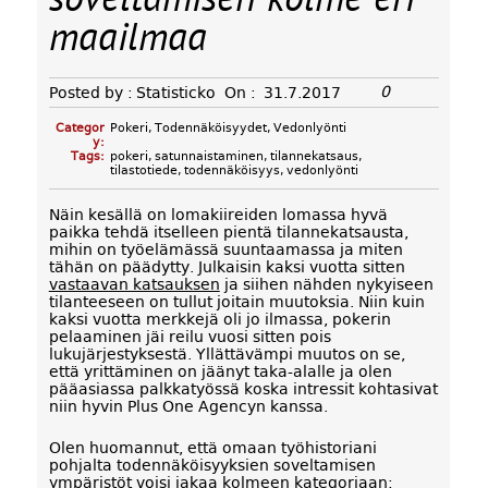
soveltamisen kolme eri
maailmaa
0
Posted by :
Statisticko
On :
31.7.2017
Categor
Pokeri
,
Todennäköisyydet
,
Vedonlyönti
y:
Tags:
pokeri
,
satunnaistaminen
,
tilannekatsaus
,
tilastotiede
,
todennäköisyys
,
vedonlyönti
Näin kesällä on lomakiireiden lomassa hyvä
paikka tehdä itselleen pientä tilannekatsausta,
mihin on työelämässä suuntaamassa ja miten
tähän on päädytty. Julkaisin kaksi vuotta sitten
vastaavan katsauksen
ja siihen nähden nykyiseen
tilanteeseen on tullut joitain muutoksia. Niin kuin
kaksi vuotta merkkejä oli jo ilmassa, pokerin
pelaaminen jäi reilu vuosi sitten pois
lukujärjestyksestä. Yllättävämpi muutos on se,
että yrittäminen on jäänyt taka-alalle ja olen
pääasiassa palkkatyössä koska intressit kohtasivat
niin hyvin Plus One Agencyn kanssa.
Olen huomannut, että omaan työhistoriani
pohjalta todennäköisyyksien soveltamisen
ympäristöt voisi jakaa kolmeen kategoriaan: