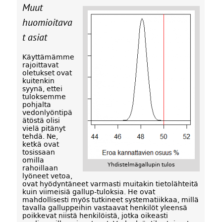
Muut
huomioitava
t asiat
Käyttämämme
rajoittavat
oletukset ovat
kuitenkin
syynä, ettei
tuloksemme
pohjalta
vedonlyöntipä
ätöstä olisi
vielä pitänyt
tehdä. Ne,
ketkä ovat
tosissaan
omilla
Yhdistelmägallupin tulos
rahoillaan
lyöneet vetoa,
ovat hyödyntäneet varmasti muitakin tietolähteitä
kuin viimeisiä gallup-tuloksia. He ovat
mahdollisesti myös tutkineet systematiikkaa, millä
tavalla galluppeihin vastaavat henkilöt yleensä
poikkevat niistä henkilöistä, jotka oikeasti