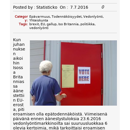
0
Posted by :
Statisticko
On :
7.7.2016
Categor
Epävarmuus
,
Todennäköisyydet
,
Vedonlyönti
,
y:
Yhteiskunta
Tags:
brexit
,
EU
,
gallup
,
Iso Britannia
,
politiikka
,
vedonlyönti
Kun
juhan
nukse
n
aikoi
hin
Isoss
a
Brita
nnias
sa
ääne
stettii
n EU-
erost
a, piti
eroamisen olla epätodennäköistä. Viimeisenä
päivänä ennen äänestystuloksia 23.6.2016
vedonlyöntimarkkinoilta sai suuruusluokkaa 6
olevia kertoimia, mikä tarkoittaisi eroamisen