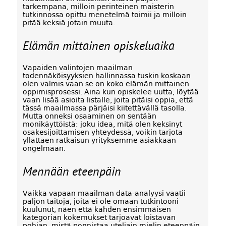
tarkempana, milloin perinteinen maisterin
tutkinnossa opittu menetelmä toimii ja milloin
pitää keksiä jotain muuta.
Elämän mittainen opiskeluaika
Vapaiden valintojen maailman
todennäköisyyksien hallinnassa tuskin koskaan
olen valmis vaan se on koko elämän mittainen
oppimisprosessi. Aina kun opiskelee uutta, löytää
vaan lisää asioita listalle, joita pitäisi oppia, että
tässä maailmassa pärjäisi kiitettävällä tasolla.
Mutta onneksi osaaminen on sentään
monikäyttöistä: joku idea, mitä olen keksinyt
osakesijoittamisen yhteydessä, voikin tarjota
yllättäen ratkaisun yrityksemme asiakkaan
ongelmaan.
Mennään eteenpäin
Vaikka vapaan maailman data-analyysi vaatii
paljon taitoja, joita ei ole omaan tutkintooni
kuulunut, näen että kahden ensimmäisen
kategorian kokemukset tarjoavat loistavan
pohjan, mistä ponnistaa uteliain mielin eteenpäin.