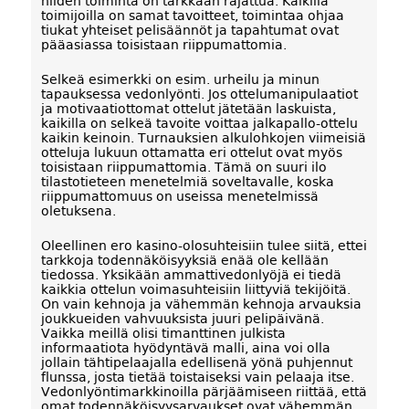
niiden toiminta on tarkkaan rajattua. Kaikilla
toimijoilla on samat tavoitteet, toimintaa ohjaa
tiukat yhteiset pelisäännöt ja tapahtumat ovat
pääasiassa toisistaan riippumattomia.
Selkeä esimerkki on esim. urheilu ja minun
tapauksessa vedonlyönti. Jos ottelumanipulaatiot
ja motivaatiottomat ottelut jätetään laskuista,
kaikilla on selkeä tavoite voittaa jalkapallo-ottelu
kaikin keinoin. Turnauksien alkulohkojen viimeisiä
otteluja lukuun ottamatta eri ottelut ovat myös
toisistaan riippumattomia. Tämä on suuri ilo
tilastotieteen menetelmiä soveltavalle, koska
riippumattomuus on useissa menetelmissä
oletuksena.
Oleellinen ero kasino-olosuhteisiin tulee siitä, ettei
tarkkoja todennäköisyyksiä enää ole kellään
tiedossa. Yksikään ammattivedonlyöjä ei tiedä
kaikkia ottelun voimasuhteisiin liittyviä tekijöitä.
On vain kehnoja ja vähemmän kehnoja arvauksia
joukkueiden vahvuuksista juuri pelipäivänä.
Vaikka meillä olisi timanttinen julkista
informaatiota hyödyntävä malli, aina voi olla
jollain tähtipelaajalla edellisenä yönä puhjennut
flunssa, josta tietää toistaiseksi vain pelaaja itse.
Vedonlyöntimarkkinoilla pärjäämiseen riittää, että
omat todennäköisyysarvaukset ovat vähemmän