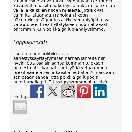
vaaliuurnille vaivautuvat. Vedonlyöntikertoimet
kuvaavat aina sitä näkemystä mikä milloinkin on
vallalla kaikkien niiden mielestä, jotka ovat
valmiita laittamaan rahojaan likoon
näkemyksensä puolesta. Nyt vedonlyöjät olivat
varautuneet brexit-yllätykseen huomattavasti
paremmin kuin pelkkä gallup-analyysimme.
Loppukaneetti
Itse en tunne politiikkaa ja
äänestyskäyttäytymisen harhan lähteitä niin
hyvin, että osaisin sanoa kumman tuloksen
puolesta olisi kannattanut lyödä vetoa ennen
brexit-vaaleja sen aikaisilla tiedoilla. Ainoastaan
sen osaan sanoa, että pelkkiä galluppeja
tuijottamalla piti EU:ssa pysyminen olla selvä
voittaja.