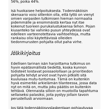
56%, poika 44%.
Isä huokaisee helpoituksesta. Todennäköisin
skenaario voisi sittenkin olla, että tyttö on vienyt
omien varpaiden tutkimisen hieman normaalia
pidemmälle ja ensimmäistä kertaa nyt itse
kokenut tuoreen purukalustuksensa tehon. Pojan
kiusanteko tai vahinko pusun yhteydessä ovat
edelleen varteenotettavia vaihtoehtoja, mutta
rankaisu olisi käytettävissä olleiden
tiedonmurusten pohjalta ollut paha virhe.
Jälkikirjoitus
Edellisen tarinan isän harjoittama tutkimus on
hyvin epätäsmällistä tiedettä, koska kunnon
todisteet loistavat poissaolollaan ja prioritiedon
pohjalta tehdyt arviot ovat hyvin pitkälti sitä
kuuluisaa mutu-tuntumaa. Tämä on kuitenkin
hyvä esimerkki arkielämän tilanteessa, jossa data
nyt on mitä on, mutta joku päätös on kuitenkin
tehtävä. Olennaista silloin on muotoilla tapahtuma
sellaiseksi palasiksi, joita pystyy jollain tavoin
perustellusti arvioimaan.
Jos tätä todennäköisyyslaskentaan pohjautuvaa