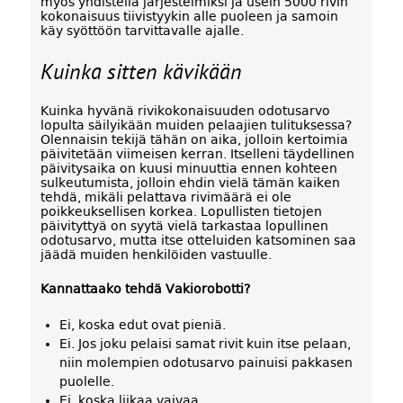
myös yhdistellä järjestelmiksi ja usein 5000 rivin
kokonaisuus tiivistyykin alle puoleen ja samoin
käy syöttöön tarvittavalle ajalle.
Kuinka sitten kävikään
Kuinka hyvänä rivikokonaisuuden odotusarvo
lopulta säilyikään muiden pelaajien tulituksessa?
Olennaisin tekijä tähän on aika, jolloin kertoimia
päivitetään viimeisen kerran. Itselleni täydellinen
päivitysaika on kuusi minuuttia ennen kohteen
sulkeutumista, jolloin ehdin vielä tämän kaiken
tehdä, mikäli pelattava rivimäärä ei ole
poikkeuksellisen korkea. Lopullisten tietojen
päivityttyä on syytä vielä tarkastaa lopullinen
odotusarvo, mutta itse otteluiden katsominen saa
jäädä muiden henkilöiden vastuulle.
Kannattaako tehdä Vakiorobotti?
Ei, koska edut ovat pieniä.
Ei. Jos joku pelaisi samat rivit kuin itse pelaan,
niin molempien odotusarvo painuisi pakkasen
puolelle.
Ei, koska liikaa vaivaa.