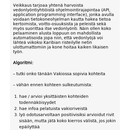
Veikkaus tarjoaa yhtenä harvoista
vedonlyöntiyhtiöistä ohjelmointirajapintaa (API,
application programming interface), jonka avulla
voidaan tietokoneohjelman kautta hakea tietoa
kertoimista, voitto-osuuksista ja peleistä sekä
myös suorittaa itse vedonlyönti. Näin ollen koko
pelaaminen alusta loppuun on mahdollista
automatisoida jopa niin, että vedonlyöjä voi
lähteä viikoksi Karibian risteilylle netin
ulottumattomiin ja kone hoitaa kaiken likaisen
työn.
Algoritmi:
– tutki onko tänään Vakiossa sopivia kohteita
– vähän ennen kohteen sulkeutumista:
hae / arvioi yksittäisten kohteiden
todennäköisyydet
hae infoa pelatuista vakioriveistä
lyö odotusarvoltaan positiivisiksi arvioidut rivit
sisään, mutta jätä koko kierros välistä, jos jokin
epäilyttää