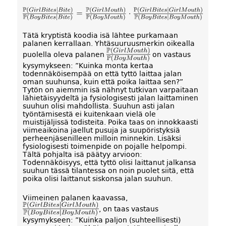
Tätä kryptistä koodia isä lähtee purkamaan
palanen kerrallaan. Yhtäsuuruusmerkin oikealla
puolella oleva palanen
on vastaus
kysymykseen: ”Kuinka monta kertaa
todennäköisempää on että tyttö laittaa jalan
oman suuhunsa, kuin että poika laittaa sen?”
Tytön on aiemmin isä nähnyt tutkivan varpaitaan
lähietäisyydeltä ja fysiologisesti jalan laittaminen
suuhun olisi mahdollista. Suuhun asti jalan
työntämisestä ei kuitenkaan vielä ole
muistijäljissä todisteita. Poika taas on innokkaasti
viimeaikoina jaellut pusuja ja suupöristyksiä
perheenjäsenilleen milloin minnekin. Lisäksi
fysiologisesti toimenpide on pojalle helpompi.
Tältä pohjalta isä päätyy arvioon:
Todennäköisyys, että tyttö olisi laittanut jalkansa
suuhun tässä tilantessa on noin puolet siitä, että
poika olisi laittanut siskonsa jalan suuhun.
Viimeinen palanen kaavassa,
, on taas vastaus
kysymykseen: ”Kuinka paljon (suhteellisesti)