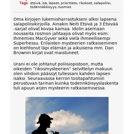
Tags:
etsivä
,
isä
,
lapset
,
prioritieto
,
rikokset
,
salapoliisi
,
todennäköisyys
,
tuomiot
Oma kirjojen lukemisharrastukseni alkoi lapsena
salapoliisikirjoilla. Ainakin Neiti Etsivä ja 3 Etsivää
-sarjat olivat kovaa kamaa. Idolin asemaan
nousseita rosmon jahtaajia olivat myös esim.
Ihmemies MacGyver sekä vielä ihmeellisempi
Superhessu. Erilaisten mysteerien ratkaiseminen
on kiehtonut läpi elämän ja aikuisena mm. Dan
Brownin kirjat ovat maistuneet.
Urani ei ole johtanut poliisiopistoon, mutta
oikeiden ”rikosmysteerien” selvittelyn makuun
olen vihdoin päässyt tullessani kahden lapsen
isäksi. Seuraavassa kerron tositapahtumiin
perustuvan tarinan kuinka todennköisyyslaskenta
tuli apuun arjen mysteerin ratkaisemisessa.