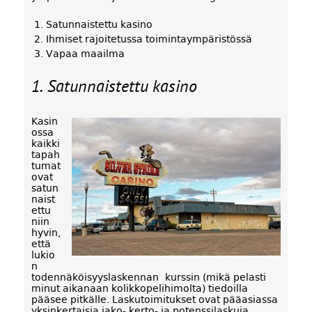
Satunnaistettu kasino
Ihmiset rajoitetussa toimintaympäristössä
Vapaa maailma
1. Satunnaistettu kasino
Kasin
ossa
kaikki
tapah
tumat
ovat
satun
naist
ettu
niin
hyvin,
että
lukio
n
todennäköisyyslaskennan kurssin (mikä pelasti
minut aikanaan kolikkopelihimolta) tiedoilla
pääsee pitkälle. Laskutoimitukset ovat pääasiassa
yksinkertaisia jako- kerto- ja potenssilaskuja.