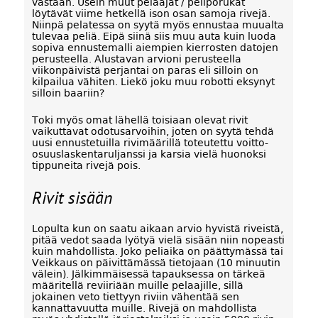
vastaan. Usein muut pelaajat / peliporukat
löytävät viime hetkellä ison osan samoja rivejä.
Niinpä pelatessa on syytä myös ennustaa muualta
tulevaa peliä. Eipä siinä siis muu auta kuin luoda
sopiva ennustemalli aiempien kierrosten datojen
perusteella. Alustavan arvioni perusteella
viikonpäivistä perjantai on paras eli silloin on
kilpailua vähiten. Liekö joku muu robotti eksynyt
silloin baariin?
Toki myös omat lähellä toisiaan olevat rivit
vaikuttavat odotusarvoihin, joten on syytä tehdä
uusi ennustetuilla rivimäärillä toteutettu voitto-
osuuslaskentaruljanssi ja karsia vielä huonoksi
tippuneita rivejä pois.
Rivit sisään
Lopulta kun on saatu aikaan arvio hyvistä riveistä,
pitää vedot saada lyötyä vielä sisään niin nopeasti
kuin mahdollista. Joko peliaika on päättymässä tai
Veikkaus on päivittämässä tietojaan (10 minuutin
välein). Jälkimmäisessä tapauksessa on tärkeä
määritellä reviiriään muille pelaajille, sillä
jokainen veto tiettyyn riviin vähentää sen
kannattavuutta muille. Rivejä on mahdollista