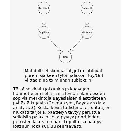
Mahdolliset skenaariot, jotka johtavat
puremisjälkeen tytön jalassa. Boy/Girl
viittaa aina toiminnan subjektiin.
Tästä seikkailu jatkuukin jo kaavojen
hahmottelemisella ja isä löytää tilanteeseen
sopivia merkintöjä Bayesläisen tilastotieteen
pyhästä kirjasta (Gelman ym., Bayesian data
analysis 3). Koska kovia todisteita, eli dataa, on
niukasti tarjolla, päättelyn täytyy perustua
sellaisiin palasiin, joita pystyy prioritiedon
perusteella arvioimaan. Lopulta isä päätyy
loitsuun, joka kuuluu seuraavasti: