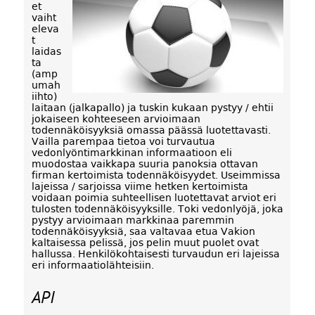
et
vaiht
eleva
t
laidas
ta
(amp
umah
iihto)
laitaan (jalkapallo) ja tuskin kukaan pystyy / ehtii
jokaiseen kohteeseen arvioimaan
todennäköisyyksiä omassa päässä luotettavasti.
Vailla parempaa tietoa voi turvautua
vedonlyöntimarkkinan informaatioon eli
muodostaa vaikkapa suuria panoksia ottavan
firman kertoimista todennäköisyydet. Useimmissa
lajeissa / sarjoissa viime hetken kertoimista
voidaan poimia suhteellisen luotettavat arviot eri
tulosten todennäköisyyksille. Toki vedonlyöjä, joka
pystyy arvioimaan markkinaa paremmin
todennäköisyyksiä, saa valtavaa etua Vakion
kaltaisessa pelissä, jos pelin muut puolet ovat
hallussa. Henkilökohtaisesti turvaudun eri lajeissa
eri informaatiolähteisiin.
API