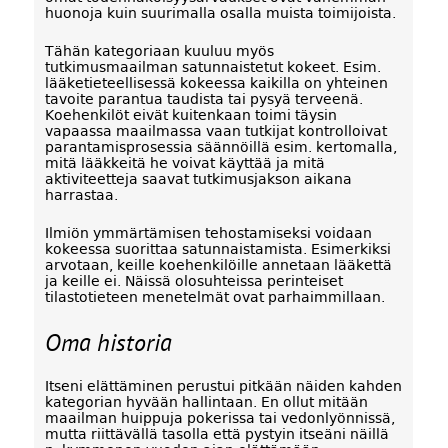
huonoja kuin suurimalla osalla muista toimijoista.
Tähän kategoriaan kuuluu myös
tutkimusmaailman satunnaistetut kokeet. Esim.
lääketieteellisessä kokeessa kaikilla on yhteinen
tavoite parantua taudista tai pysyä terveenä.
Koehenkilöt eivät kuitenkaan toimi täysin
vapaassa maailmassa vaan tutkijat kontrolloivat
parantamisprosessia säännöillä esim. kertomalla,
mitä lääkkeitä he voivat käyttää ja mitä
aktiviteetteja saavat tutkimusjakson aikana
harrastaa.
Ilmiön ymmärtämisen tehostamiseksi voidaan
kokeessa suorittaa satunnaistamista. Esimerkiksi
arvotaan, keille koehenkilöille annetaan lääkettä
ja keille ei. Näissä olosuhteissa perinteiset
tilastotieteen menetelmät ovat parhaimmillaan.
Oma historia
Itseni elättäminen perustui pitkään näiden kahden
kategorian hyvään hallintaan. En ollut mitään
maailman huippuja pokerissa tai vedonlyönnissä,
mutta riittävällä tasolla että pystyin itseäni näillä