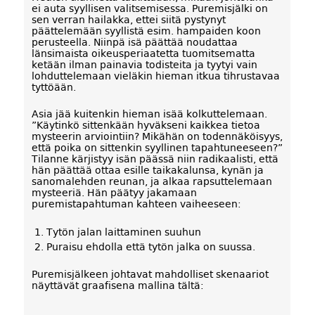
ei auta syyllisen valitsemisessa. Puremisjälki on
sen verran hailakka, ettei siitä pystynyt
päättelemään syyllistä esim. hampaiden koon
perusteella. Niinpä isä päättää noudattaa
länsimaista oikeusperiaatetta tuomitsematta
ketään ilman painavia todisteita ja tyytyi vain
lohduttelemaan vieläkin hieman itkua tihrustavaa
tyttöään.
Asia jää kuitenkin hieman isää kolkuttelemaan.
”Käytinkö sittenkään hyväkseni kaikkea tietoa
mysteerin arviointiin? Mikähän on todennäköisyys,
että poika on sittenkin syyllinen tapahtuneeseen?”
Tilanne kärjistyy isän päässä niin radikaalisti, että
hän päättää ottaa esille taikakalunsa, kynän ja
sanomalehden reunan, ja alkaa rapsuttelemaan
mysteeriä. Hän päätyy jakamaan
puremistapahtuman kahteen vaiheeseen:
Tytön jalan laittaminen suuhun
Puraisu ehdolla että tytön jalka on suussa.
Puremisjälkeen johtavat mahdolliset skenaariot
näyttävät graafisena mallina tältä: