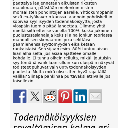
päättelyä laajennetaan aikuisten rikosten
maailmaan, päästään mielenkiintoisten
moraalisten pohdintojen äärelle. Yhtiökumppanini
sekä ex-työkaverin kanssa taannoin pohdiskeltiin
sopivaa syyllisyyden todennäköisyyttä, josta
ylöspäin tuomio pitää langettaa. Olimme yhtä
mieltä siitä ettei se voi olla 100%, koska jokainen
puolustusasianajaja keksisi aina jonkun teoriassa
mahdollisen skenaarion, joka selittäisi
päämiehensä syyttömyyden eikä ketään
rankaistaisi. Sen sijaan esim. 80% tuntuu aivan
liian alhaiselta, jos asiaa ajattelee omalle
kohdalle. Ei tunnu oikein reilulta, mikäli joutuisin
syyttömänä vankilaan silloin kun ulospäin näkyvät
todisteet puhuvat vain 80% todennäköisyyden
puolesta. Mutta mikä olisi sitten hyvä raja tällä
välillä? Siinäpä pähkinää purtavaksi etsivälle jos
toisellekin.
Todennäköisyyksien