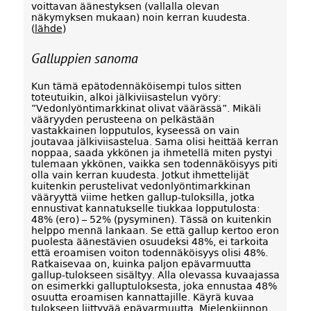
voittavan äänestyksen (vallalla olevan
näkymyksen mukaan) noin kerran kuudesta.
(
lähde
)
Galluppien sanoma
Kun tämä epätodennäköisempi tulos sitten
toteutuikin, alkoi jälkiviisastelun vyöry:
”Vedonlyöntimarkkinat olivat väärässä”. Mikäli
vääryyden perusteena on pelkästään
vastakkainen lopputulos, kyseessä on vain
joutavaa jälkiviisastelua. Sama olisi heittää kerran
noppaa, saada ykkönen ja ihmetellä miten pystyi
tulemaan ykkönen, vaikka sen todennäköisyys piti
olla vain kerran kuudesta. Jotkut ihmettelijät
kuitenkin perustelivat vedonlyöntimarkkinan
vääryyttä viime hetken gallup-tuloksilla, jotka
ennustivat kannatukselle tiukkaa lopputulosta:
48% (ero) – 52% (pysyminen). Tässä on kuitenkin
helppo mennä lankaan. Se että gallup kertoo eron
puolesta äänestävien osuudeksi 48%, ei tarkoita
että eroamisen voiton todennäköisyys olisi 48%.
Ratkaisevaa on, kuinka paljon epävarmuutta
gallup-tulokseen sisältyy. Alla olevassa kuvaajassa
on esimerkki galluptuloksesta, joka ennustaa 48%
osuutta eroamisen kannattajille. Käyrä kuvaa
tulokseen liittyvää epävarmuutta. Mielenkiinnon