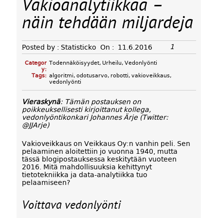
Vakioanalytiikkaa –
näin tehdään miljardeja
1
Posted by :
Statisticko
On :
11.6.2016
Categor
Todennäköisyydet
,
Urheilu
,
Vedonlyönti
y:
Tags:
algoritmi
,
odotusarvo
,
robotti
,
vakioveikkaus
,
vedonlyönti
Vieraskynä
: Tämän postauksen on
poikkeuksellisesti kirjoittanut kollega,
vedonlyöntikonkari Johannes Ärje (Twitter:
@JJArje)
Vakioveikkaus on Veikkaus Oy:n vanhin peli. Sen
pelaaminen aloitettiin jo vuonna 1940, mutta
tässä blogipostauksessa keskitytään vuoteen
2016. Mitä mahdollisuuksia kehittynyt
tietotekniikka ja data-analytiikka tuo
pelaamiseen?
Voittava vedonlyönti