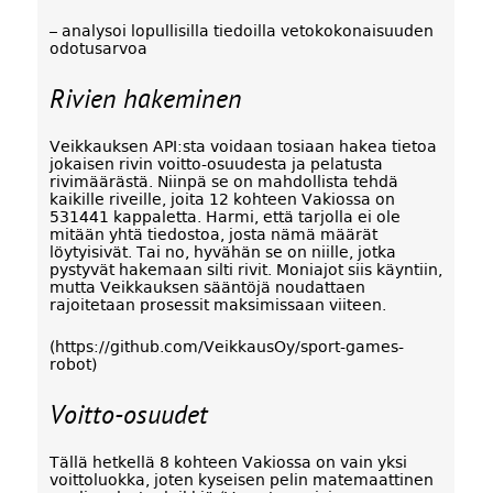
– analysoi lopullisilla tiedoilla vetokokonaisuuden
odotusarvoa
Rivien hakeminen
Veikkauksen API:sta voidaan tosiaan hakea tietoa
jokaisen rivin voitto-osuudesta ja pelatusta
rivimäärästä. Niinpä se on mahdollista tehdä
kaikille riveille, joita 12 kohteen Vakiossa on
531441 kappaletta. Harmi, että tarjolla ei ole
mitään yhtä tiedostoa, josta nämä määrät
löytyisivät. Tai no, hyvähän se on niille, jotka
pystyvät hakemaan silti rivit. Moniajot siis käyntiin,
mutta Veikkauksen sääntöjä noudattaen
rajoitetaan prosessit maksimissaan viiteen.
(https://github.com/VeikkausOy/sport-games-
robot)
Voitto-osuudet
Tällä hetkellä 8 kohteen Vakiossa on vain yksi
voittoluokka, joten kyseisen pelin matemaattinen