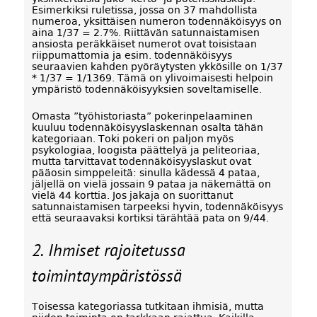
Esimerkiksi ruletissa, jossa on 37 mahdollista
numeroa, yksittäisen numeron todennäköisyys on
aina 1/37 = 2.7%. Riittävän satunnaistamisen
ansiosta peräkkäiset numerot ovat toisistaan
riippumattomia ja esim. todennäköisyys
seuraavien kahden pyöräytysten ykkösille on 1/37
* 1/37 = 1/1369. Tämä on ylivoimaisesti helpoin
ympäristö todennäköisyyksien soveltamiselle.
Omasta ”työhistoriasta” pokerinpelaaminen
kuuluu todennäköisyyslaskennan osalta tähän
kategoriaan. Toki pokeri on paljon myös
psykologiaa, loogista päättelyä ja peliteoriaa,
mutta tarvittavat todennäköisyyslaskut ovat
pääosin simppeleitä: sinulla kädessä 4 pataa,
jäljellä on vielä jossain 9 pataa ja näkemättä on
vielä 44 korttia. Jos jakaja on suorittanut
satunnaistamisen tarpeeksi hyvin, todennäköisyys
että seuraavaksi kortiksi tärähtää pata on 9/44.
2. Ihmiset rajoitetussa
toimintaympäristössä
Toisessa kategoriassa tutkitaan ihmisiä, mutta