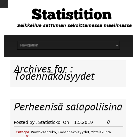
Statistition
Seikkailua sattuman sekoittamassa maailmassa
Archives for :
Todennäköisyydet
Perheenisä salapoliisina
0
Posted by :
Statisticko
On :
1.5.2019
Categor
Päätöksenteko
,
Todennäköisyydet
,
Yhteiskunta
y: