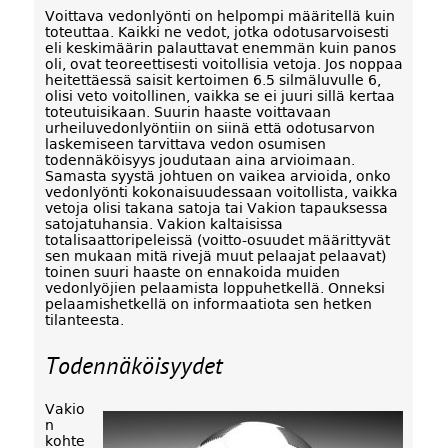
Voittava vedonlyönti on helpompi määritellä kuin
toteuttaa. Kaikki ne vedot, jotka odotusarvoisesti
eli keskimäärin palauttavat enemmän kuin panos
oli, ovat teoreettisesti voitollisia vetoja. Jos noppaa
heitettäessä saisit kertoimen 6.5 silmäluvulle 6,
olisi veto voitollinen, vaikka se ei juuri sillä kertaa
toteutuisikaan. Suurin haaste voittavaan
urheiluvedonlyöntiin on siinä että odotusarvon
laskemiseen tarvittava vedon osumisen
todennäköisyys joudutaan aina arvioimaan.
Samasta syystä johtuen on vaikea arvioida, onko
vedonlyönti kokonaisuudessaan voitollista, vaikka
vetoja olisi takana satoja tai Vakion tapauksessa
satojatuhansia. Vakion kaltaisissa
totalisaattoripeleissä (voitto-osuudet määrittyvät
sen mukaan mitä rivejä muut pelaajat pelaavat)
toinen suuri haaste on ennakoida muiden
vedonlyöjien pelaamista loppuhetkellä. Onneksi
pelaamishetkellä on informaatiota sen hetken
tilanteesta.
Todennäköisyydet
Vakio
n
kohte