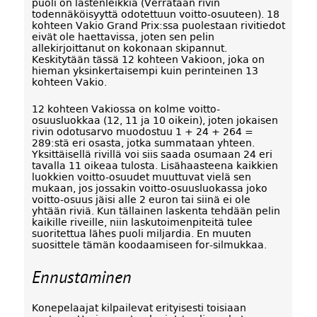
puoli on lastenleikkiä (Verrataan rivin
todennäköisyyttä odotettuun voitto-osuuteen). 18
kohteen Vakio Grand Prix:ssa puolestaan rivitiedot
eivät ole haettavissa, joten sen pelin
allekirjoittanut on kokonaan skipannut.
Keskitytään tässä 12 kohteen Vakioon, joka on
hieman yksinkertaisempi kuin perinteinen 13
kohteen Vakio.
12 kohteen Vakiossa on kolme voitto-
osuusluokkaa (12, 11 ja 10 oikein), joten jokaisen
rivin odotusarvo muodostuu 1 + 24 + 264 =
289:stä eri osasta, jotka summataan yhteen.
Yksittäisellä rivillä voi siis saada osumaan 24 eri
tavalla 11 oikeaa tulosta. Lisähaasteena kaikkien
luokkien voitto-osuudet muuttuvat vielä sen
mukaan, jos jossakin voitto-osuusluokassa joko
voitto-osuus jäisi alle 2 euron tai siinä ei ole
yhtään riviä. Kun tällainen laskenta tehdään pelin
kaikille riveille, niin laskutoimenpiteitä tulee
suoritettua lähes puoli miljardia. En muuten
suosittele tämän koodaamiseen for-silmukkaa.
Ennustaminen
Konepelaajat kilpailevat erityisesti toisiaan