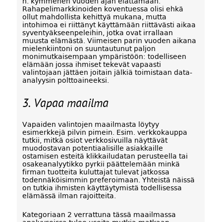
n. kymmenen vuoden ajan elättämään.
Rahapelimarkkinoiden koventuessa olisi ehkä
ollut mahdollista kehittyä mukana, mutta
intohimoa ei riittänyt käyttämään riittävästi aikaa
syventyäkseenpeleihin, jotka ovat irrallaan
muusta elämästä. Viimeisen parin vuoden aikana
mielenkiintoni on suuntautunut paljon
monimutkaisempaan ympäristöön: todelliseen
elämään jossa ihmiset tekevät vapaasti
valintojaan jättäen joitain jälkiä toimistaan data-
analyysin polttoaineeksi.
3. Vapaa maailma
Vapaiden valintojen maailmasta löytyy
esimerkkejä pilvin pimein. Esim. verkkokauppa
tutkii, mitkä osiot verkkosivuilla näyttävät
muodostavan potentiaalisille asiakkaille
ostamisen esteitä klikkailudatan perusteella tai
osakeanalyytikko pyrkii päättelemään minkä
firman tuotteita kuluttajat tulevat jatkossa
todennäköisimmin preferoimaan. Yhteistä näissä
on tutkia ihmisten käyttäytymistä todellisessa
elämässä ilman rajoitteita.
Kategoriaan 2 verrattuna tässä maailmassa