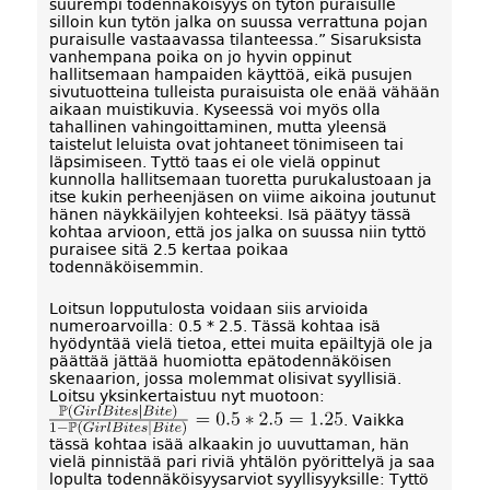
suurempi todennäköisyys on tytön puraisulle
silloin kun tytön jalka on suussa verrattuna pojan
puraisulle vastaavassa tilanteessa.” Sisaruksista
vanhempana poika on jo hyvin oppinut
hallitsemaan hampaiden käyttöä, eikä pusujen
sivutuotteina tulleista puraisuista ole enää vähään
aikaan muistikuvia. Kyseessä voi myös olla
tahallinen vahingoittaminen, mutta yleensä
taistelut leluista ovat johtaneet tönimiseen tai
läpsimiseen. Tyttö taas ei ole vielä oppinut
kunnolla hallitsemaan tuoretta purukalustoaan ja
itse kukin perheenjäsen on viime aikoina joutunut
hänen näykkäilyjen kohteeksi. Isä päätyy tässä
kohtaa arvioon, että jos jalka on suussa niin tyttö
puraisee sitä 2.5 kertaa poikaa
todennäköisemmin.
Loitsun lopputulosta voidaan siis arvioida
numeroarvoilla: 0.5 * 2.5. Tässä kohtaa isä
hyödyntää vielä tietoa, ettei muita epäiltyjä ole ja
päättää jättää huomiotta epätodennäköisen
skenaarion, jossa molemmat olisivat syyllisiä.
Loitsu yksinkertaistuu nyt muotoon:
. Vaikka
tässä kohtaa isää alkaakin jo uuvuttaman, hän
vielä pinnistää pari riviä yhtälön pyörittelyä ja saa
lopulta todennäköisyysarviot syyllisyyksille: Tyttö