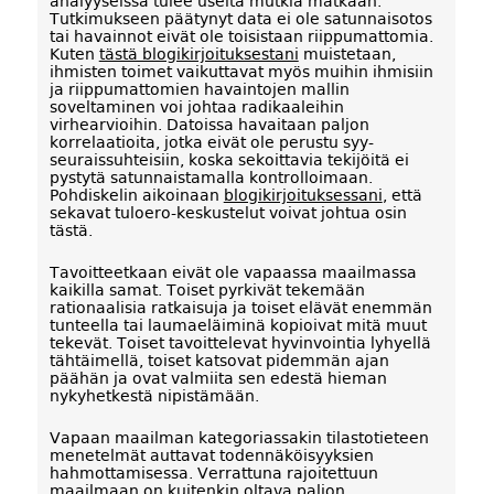
analyyseissa tulee useita mutkia matkaan.
Tutkimukseen päätynyt data ei ole satunnaisotos
tai havainnot eivät ole toisistaan riippumattomia.
Kuten
tästä blogikirjoituksestani
muistetaan,
ihmisten toimet vaikuttavat myös muihin ihmisiin
ja riippumattomien havaintojen mallin
soveltaminen voi johtaa radikaaleihin
virhearvioihin. Datoissa havaitaan paljon
korrelaatioita, jotka eivät ole perustu syy-
seuraissuhteisiin, koska sekoittavia tekijöitä ei
pystytä satunnaistamalla kontrolloimaan.
Pohdiskelin aikoinaan
blogikirjoituksessani
, että
sekavat tuloero-keskustelut voivat johtua osin
tästä.
Tavoitteetkaan eivät ole vapaassa maailmassa
kaikilla samat. Toiset pyrkivät tekemään
rationaalisia ratkaisuja ja toiset elävät enemmän
tunteella tai laumaeläiminä kopioivat mitä muut
tekevät. Toiset tavoittelevat hyvinvointia lyhyellä
tähtäimellä, toiset katsovat pidemmän ajan
päähän ja ovat valmiita sen edestä hieman
nykyhetkestä nipistämään.
Vapaan maailman kategoriassakin tilastotieteen
menetelmät auttavat todennäköisyyksien
hahmottamisessa. Verrattuna rajoitettuun
maailmaan on kuitenkin oltava paljon