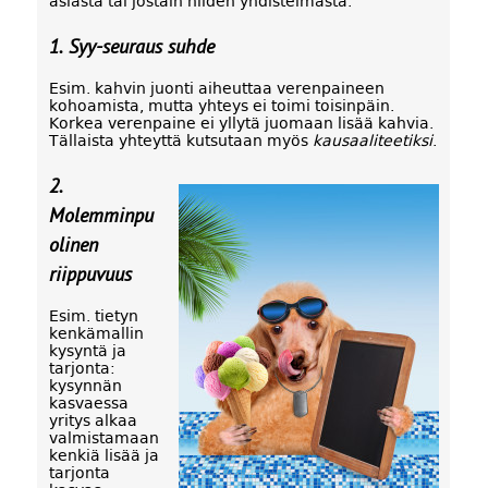
asiasta tai jostain niiden yhdistelmästä.
1. Syy-seuraus suhde
Esim. kahvin juonti aiheuttaa verenpaineen
kohoamista, mutta yhteys ei toimi toisinpäin.
Korkea verenpaine ei yllytä juomaan lisää kahvia.
Tällaista yhteyttä kutsutaan myös
kausaaliteetiksi
.
2.
Molemminpu
olinen
riippuvuus
Esim. tietyn
kenkämallin
kysyntä ja
tarjonta:
kysynnän
kasvaessa
yritys alkaa
valmistamaan
kenkiä lisää ja
tarjonta