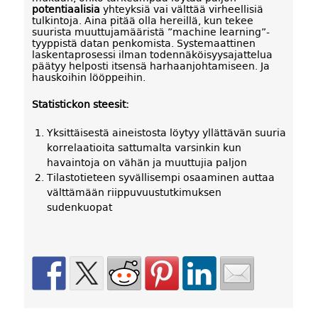
potentiaalisia
yhteyksiä vai välttää virheellisiä
tulkintoja. Aina pitää olla hereillä, kun tekee
suurista muuttujamääristä ”machine learning”-
tyyppistä datan penkomista. Systemaattinen
laskentaprosessi ilman todennäköisyysajattelua
päätyy helposti itsensä harhaanjohtamiseen. Ja
hauskoihin lööppeihin.
Statistickon steesit:
Yksittäisestä aineistosta löytyy yllättävän suuria
korrelaatioita sattumalta varsinkin kun
havaintoja on vähän ja muuttujia paljon
Tilastotieteen syvällisempi osaaminen auttaa
välttämään riippuvuustutkimuksen
sudenkuopat