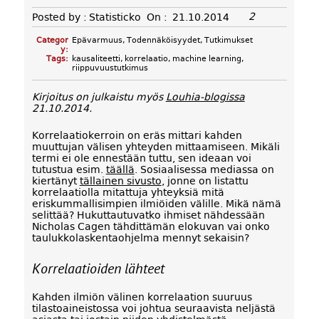
2
Posted by :
Statisticko
On :
21.10.2014
Categor
Epävarmuus
,
Todennäköisyydet
,
Tutkimukset
y:
Tags:
kausaliteetti
,
korrelaatio
,
machine learning
,
riippuvuustutkimus
Kirjoitus on julkaistu myös
Louhia-blogissa
21.10.2014.
Korrelaatiokerroin on eräs mittari kahden
muuttujan välisen yhteyden mittaamiseen. Mikäli
termi ei ole ennestään tuttu, sen ideaan voi
tutustua esim.
täällä
. Sosiaalisessa mediassa on
kiertänyt
tällainen sivusto
, jonne on listattu
korrelaatiolla mitattuja yhteyksiä mitä
eriskummallisimpien ilmiöiden välille. Mikä nämä
selittää? Hukuttautuvatko ihmiset nähdessään
Nicholas Cagen tähdittämän elokuvan vai onko
taulukkolaskentaohjelma mennyt sekaisin?
Korrelaatioiden lähteet
Kahden ilmiön välinen korrelaation suuruus
tilastoaineistossa voi johtua seuraavista neljästä