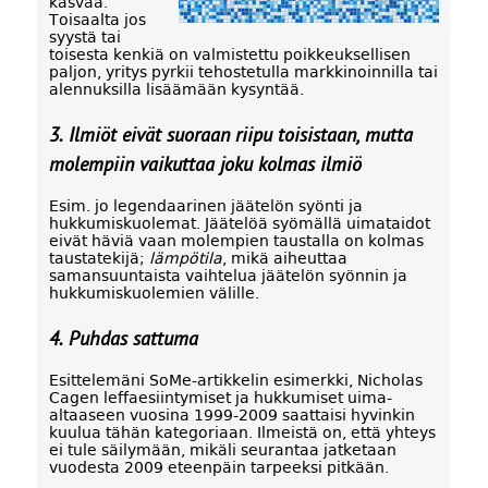
kasvaa.
Toisaalta jos
syystä tai
toisesta kenkiä on valmistettu poikkeuksellisen
paljon, yritys pyrkii tehostetulla markkinoinnilla tai
alennuksilla lisäämään kysyntää.
3. Ilmiöt eivät suoraan riipu toisistaan, mutta
molempiin vaikuttaa joku kolmas ilmiö
Esim. jo legendaarinen jäätelön syönti ja
hukkumiskuolemat. Jäätelöä syömällä uimataidot
eivät häviä vaan molempien taustalla on kolmas
taustatekijä;
lämpötila
, mikä aiheuttaa
samansuuntaista vaihtelua jäätelön syönnin ja
hukkumiskuolemien välille.
4. Puhdas sattuma
Esittelemäni SoMe-artikkelin esimerkki, Nicholas
Cagen leffaesiintymiset ja hukkumiset uima-
altaaseen vuosina 1999-2009 saattaisi hyvinkin
kuulua tähän kategoriaan. Ilmeistä on, että yhteys
ei tule säilymään, mikäli seurantaa jatketaan
vuodesta 2009 eteenpäin tarpeeksi pitkään.