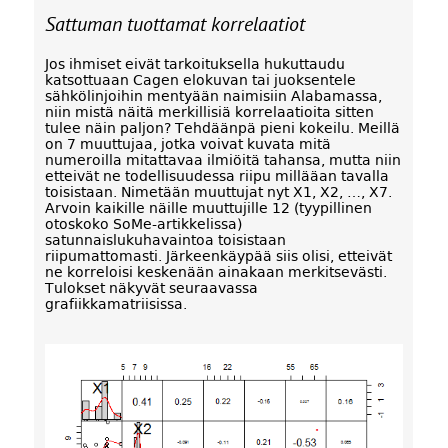
Sattuman tuottamat korrelaatiot
Jos ihmiset eivät tarkoituksella hukuttaudu
katsottuaan Cagen elokuvan tai juoksentele
sähkölinjoihin mentyään naimisiin Alabamassa,
niin mistä näitä merkillisiä korrelaatioita sitten
tulee näin paljon? Tehdäänpä pieni kokeilu. Meillä
on 7 muuttujaa, jotka voivat kuvata mitä
numeroilla mitattavaa ilmiöitä tahansa, mutta niin
etteivät ne todellisuudessa riipu millääan tavalla
toisistaan. Nimetään muuttujat nyt X1, X2, …, X7.
Arvoin kaikille näille muuttujille 12 (tyypillinen
otoskoko SoMe-artikkelissa)
satunnaislukuhavaintoa toisistaan
riipumattomasti. Järkeenkäypää siis olisi, etteivät
ne korreloisi keskenään ainakaan merkitsevästi.
Tulokset näkyvät seuraavassa
grafiikkamatriisissa.