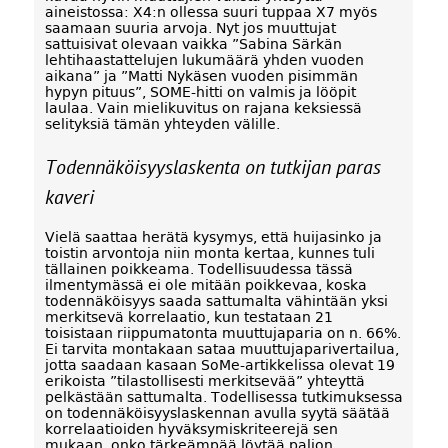
aineistossa: X4:n ollessa suuri tuppaa X7 myös
saamaan suuria arvoja. Nyt jos muuttujat
sattuisivat olevaan vaikka ”Sabina Särkän
lehtihaastattelujen lukumäärä yhden vuoden
aikana” ja ”Matti Nykäsen vuoden pisimmän
hypyn pituus”, SOME-hitti on valmis ja lööpit
laulaa. Vain mielikuvitus on rajana keksiessä
selityksiä tämän yhteyden välille.
Todennäköisyyslaskenta on tutkijan paras
kaveri
Vielä saattaa herätä kysymys, että huijasinko ja
toistin arvontoja niin monta kertaa, kunnes tuli
tällainen poikkeama. Todellisuudessa tässä
ilmentymässä ei ole mitään poikkevaa, koska
todennäköisyys saada sattumalta vähintään yksi
merkitsevä korrelaatio, kun testataan 21
toisistaan riippumatonta muuttujaparia on n. 66%.
Ei tarvita montakaan sataa muuttujaparivertailua,
jotta saadaan kasaan SoMe-artikkelissa olevat 19
erikoista ”tilastollisesti merkitsevää” yhteyttä
pelkästään sattumalta. Todellisessa tutkimuksessa
on todennäköisyyslaskennan avulla syytä säätää
korrelaatioiden hyväksymiskriteerejä sen
mukaan, onko tärkeämpää löytää paljon