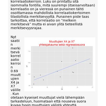
korrelaatiokerroin. Luku on printattu sitä
isommalla fontilla, mitä suurempi (itseisarvoltaan)
korrelaatio on ja vieressä on punainen tähti
osoittamassa mahdollista korrelaatiokertoimen
tilastollista merkitsevyyttä. Punainen piste taas
tarkoittaa, että korrelaatio on ”melkein
merkitsevä” mutta ei aivan ylitä tieteellistä
merkitsevyysrajaa.
Nyt
saatii
n
merki
tsevä
korrel
aatio
kerroi
n
0.69
muutt
ujien
X4 ja
X7
välille
. Kun
otetaan kyseiset muuttujat vielä lähempään
tarkasteluun, huomataan että nouseva suora
kuvaa hyvin muuttujien välistä yhteyttä