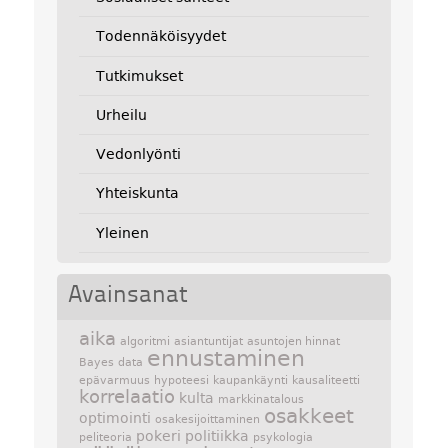
Todennäköisyydet
Tutkimukset
Urheilu
Vedonlyönti
Yhteiskunta
Yleinen
Avainsanat
aika
algoritmi
asiantuntijat
asuntojen hinnat
ennustaminen
Bayes
data
epävarmuus
hypoteesi
kaupankäynti
kausaliteetti
korrelaatio
kulta
markkinatalous
osakkeet
optimointi
osakesijoittaminen
pokeri
politiikka
peliteoria
psykologia