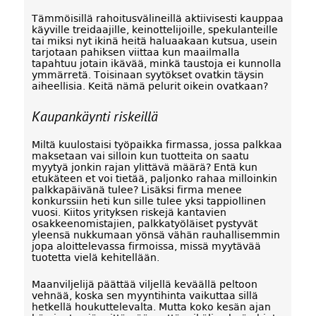
Tämmöisillä rahoitusvälineillä aktiivisesti kauppaa
käyville treidaajille, keinottelijoille, spekulanteille
tai miksi nyt ikinä heitä haluaakaan kutsua, usein
tarjotaan pahiksen viittaa kun maailmalla
tapahtuu jotain ikävää, minkä taustoja ei kunnolla
ymmärretä. Toisinaan syytökset ovatkin täysin
aiheellisia. Keitä nämä pelurit oikein ovatkaan?
Kaupankäynti riskeillä
Miltä kuulostaisi työpaikka firmassa, jossa palkkaa
maksetaan vai silloin kun tuotteita on saatu
myytyä jonkin rajan ylittävä määrä? Entä kun
etukäteen et voi tietää, paljonko rahaa milloinkin
palkkapäivänä tulee? Lisäksi firma menee
konkurssiin heti kun sille tulee yksi tappiollinen
vuosi. Kiitos yrityksen riskejä kantavien
osakkeenomistajien, palkkatyöläiset pystyvät
yleensä nukkumaan yönsä vähän rauhallisemmin
jopa aloittelevassa firmoissa, missä myytävää
tuotetta vielä kehitellään.
Maanviljelijä päättää viljellä keväällä peltoon
vehnää, koska sen myyntihinta vaikuttaa sillä
hetkellä houkuttelevalta. Mutta koko kesän ajan