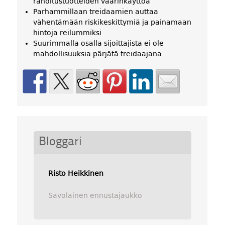
rahoitustuotteiden väärinkäyttöä
Parhammillaan treidaamien auttaa
vähentämään riskikeskittymiä ja painamaan
hintoja reilummiksi
Suurimmalla osalla sijoittajista ei ole
mahdollisuuksia pärjätä treidaajana
Bloggari
Risto Heikkinen
Savolainen ennustajaukko