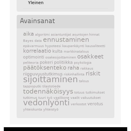
Yleinen
Avainsanat
aika
algoritmi
asiantuntijat
asuntojen hinnat
ennustaminen
Bayes
data
epävarmuus
hypoteesi
kaupankäynti
kausaliteetti
korrelaatio
kulta
markkinatalous
osakkeet
optimointi
osakesijoittaminen
pokeri
politiikka
peliteoria
psykologia
päätöksenteko
raha
rakkaus
riskit
riippuvuustutkimus
riskinhallinta
sijoittaminen
talous
tappioputki
tilastotiede
todennäköisyys
totuus
tutkimukset
tutkimus
tuuri
työ
vaalikone
vaalit
vakuutukset
vedonlyönti
verotus
verkostot
yhteiskunta
yhteistyö