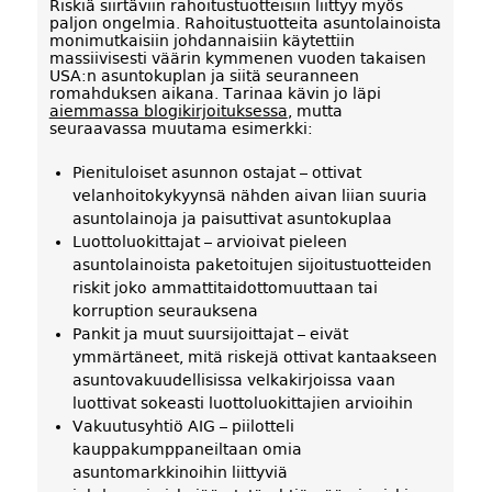
Riskiä siirtäviin rahoitustuotteisiin liittyy myös
paljon ongelmia. Rahoitustuotteita asuntolainoista
monimutkaisiin johdannaisiin käytettiin
massiivisesti väärin kymmenen vuoden takaisen
USA:n asuntokuplan ja siitä seuranneen
romahduksen aikana. Tarinaa kävin jo läpi
aiemmassa blogikirjoituksessa
, mutta
seuraavassa muutama esimerkki:
Pienituloiset asunnon ostajat – ottivat
velanhoitokykyynsä nähden aivan liian suuria
asuntolainoja ja paisuttivat asuntokuplaa
Luottoluokittajat – arvioivat pieleen
asuntolainoista paketoitujen sijoitustuotteiden
riskit joko ammattitaidottomuuttaan tai
korruption seurauksena
Pankit ja muut suursijoittajat – eivät
ymmärtäneet, mitä riskejä ottivat kantaakseen
asuntovakuudellisissa velkakirjoissa vaan
luottivat sokeasti luottoluokittajien arvioihin
Vakuutusyhtiö AIG – piilotteli
kauppakumppaneiltaan omia
asuntomarkkinoihin liittyviä