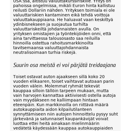
USA:ssa, altistuu valuuttakurssiriskille. Yritys on
pahoissa ongelmissa, mikäli Euron hinta kallistuu
reilusti Dollariin nähden. Yrityksen toimiala ei ole
valuuttariskien kantaminen eikä tehdä voittoja
valuuttakauppiaana. He haluavat vaan keskittyä
ydinbisnekseen ja suojautua turhilta
valuuttariskeiltä johdannaisten avulla. On
yrityksen omistajien ja työntekijöiden onni, että
aina tarvittaessa talousosasto saa reiluilla
hinnoilla ostettua rahoitusmarkkinoilta
tavitsemaansa valuuttajohdannaista
neutralisoimaan turhia riskejä.
Suurin osa meistä ei voi pärjätä treidaajana
Toiset ostavat auton ajaakseen sillä koko 20
vuoden elikaaren, toiset vaihtavat autoaan parin
vuoden välein. Molemmat ryhmät tekevät
kauppaa silloin tällöin tarpeen mukaan, mutta
vain harvojen kannattaa aktiivisesti ostella autoja
vain myydäkseen ne kalliimpaan hintaan
eteenpäin. Kun markkinoilla on riittävä määrä
autokauppiaita aidon kilpailutilanteen
synnyttämiseen niin autojen hinnoittelu pysyy suht
järkevänä ja satunnaiset kaupankävijät voivat
luottaa ettei heitä ainakaan mielinmäärin
vedätetä käydessään kauppaa autokauppiaiden