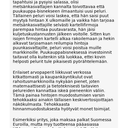
tapahtuisi ja pysyisi salassa, olisi
metsänkasvattajien kannalta toivottavaa että
puukauppa-bisnekseen ilmaantuisi uusi peluri.
Tällainen peluri voisi laskea, että hän saisi puut
myytyä hintaan X ulkomaille ja vaikka hän tarjoaa
metsänkasvattajille selvästi kartellifirmoja
parempaa hintaa puutavarasta, hän jäisi
kuljetuskustannusten jälkeen voitolle. Sitten kun
isojen firmojen kartelli alkaa rakoilemaan ja hekin
alkavat tarjoamaan reilumpia hintoja
puunkasvattajille, peluri voisi poistua muille
markkinoille. Puukauppabisneksessä investoinnit
taitavat olla kuitenkin sitä luokkaa, ettei kovin
helposti pelurit tule pikaisesti pyörähtelemään.
Erilaiset arvopaperit liikkuvat verkossa
kitkattomasti ja kaupankäyntikulut ovat
rahoitusmarkkinoilla nykyään pienet, joten
matemaattisesti ja tietoteknisesti taitavien
pelureiden kannattaa iskeä pieneenkin väliin.
Tämä painaa hintojen muodostumisen varsin
tehokkaaksi ainakin tällaisen keskivertosijoittajan
näkökulmasta. Tehokkaasta
hinnanmuodostuksesta hyötyvät monet toimijat.
Esimerkiksi yritys, joka maksaa palkat Suomessa
Euroilla, mutta myy tuotteensa pääasiassa