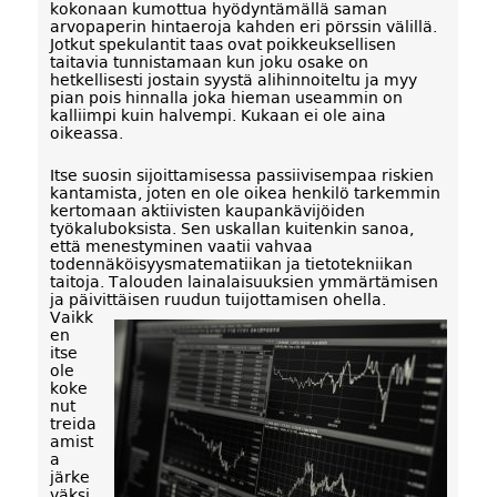
kokonaan kumottua hyödyntämällä saman
arvopaperin hintaeroja kahden eri pörssin välillä.
Jotkut spekulantit taas ovat poikkeuksellisen
taitavia tunnistamaan kun joku osake on
hetkellisesti jostain syystä alihinnoiteltu ja myy
pian pois hinnalla joka hieman useammin on
kalliimpi kuin halvempi. Kukaan ei ole aina
oikeassa.
Itse suosin sijoittamisessa passiivisempaa riskien
kantamista, joten en ole oikea henkilö tarkemmin
kertomaan aktiivisten kaupankävijöiden
työkaluboksista. Sen uskallan kuitenkin sanoa,
että menestyminen vaatii vahvaa
todennäköisyysmatematiikan ja tietotekniikan
taitoja. Talouden lainalaisuuksien ymmärtämisen
ja päivittäisen ruudun tuijottamisen ohella.
Vaikk
en
itse
ole
koke
nut
treida
amist
a
järke
väksi