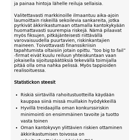
ja painaa hintoja lähelle reiluja sellaisia.
Valitettavasti markkinoille ilmaantuu aika-ajoin
laumoittain riskeillä sekoilevia sankareita, jotka
pyrkivät äkkirikastumaan ottamalla kantokykyään
huomattavasti suurempia riskejä. Nämä pilaavat
myös fiksujen, pitkäjänteisesti riittävällä
varovaisuudella puurtavien, riskinkantajien
maineen. Toivottavasti finanssikriisin
tapahtumista oltaisiin jotain opittu. ”too big to fail”
-firmat eivät kuulu reiluun yhteiskuntaan vaan
jokaisella sijoituspäätöksiä tekevällä toimijalla
pitää olla oma nahka pelissä. Myös tappioiden
realisoituessa.
Statistickon steesit
Riskiä siirtävillä rahoitustuotteilla käydään
kauppaa siinä missä muillakin hyödykkeillä
Hyvillä treidaajilla oman konkurssiriskin
minimointi on ensimmäinen tavoite ja tuotto
vasta toinen
Oman kantokyvyn ylittävien riskien ottaminen
äkkirikastumisen toivossa on