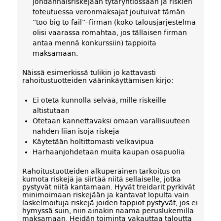
johdannaisriskejään tytäryhtiössään ja riskien
toteutuessa veronmaksajat joutuivat tämän
”too big to fail”–firman (koko talousjärjestelmä
olisi vaarassa romahtaa, jos tällaisen firman
antaa mennä konkurssiin) tappioita
maksamaan.
Näissä esimerkissä tulikin jo kattavasti
rahoitustuotteiden väärinkäyttämisen kirjo:
Ei oteta kunnolla selvää, mille riskeille
altistutaan
Otetaan kannettavaksi omaan varallisuuteen
nähden liian isoja riskejä
Käytetään holtittomasti velkavipua
Harhaanjohdetaan muita kaupan osapuolia
Rahoitustuotteiden alkuperäinen tarkoitus on
kumota riskejä ja siirtää niitä sellaiselle, jotka
pystyvät niitä kantamaan. Hyvät treidarit pyrkivät
minimoimaan riskejään ja kantavat lopulta vain
laskelmoituja riskejä joiden tappiot pystyvät, jos ei
hymyssä suin, niin ainakin naama peruslukemilla
maksamaan. Heidän toiminta vakauttaa taloutta