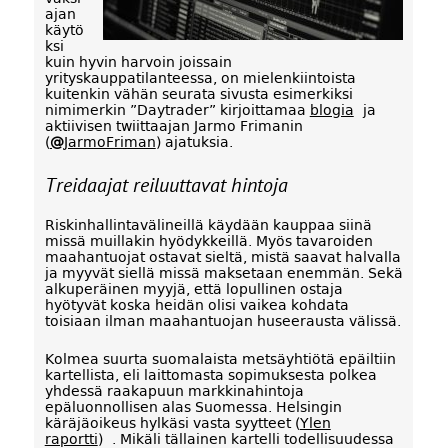
ajan
käytö
ksi
kuin hyvin harvoin joissain
yrityskauppatilanteessa, on mielenkiintoista
kuitenkin vähän seurata sivusta esimerkiksi
nimimerkin ”Daytrader” kirjoittamaa
blogia
ja
aktiivisen twiittaajan Jarmo Frimanin
(
@
JarmoFriman
) ajatuksia.
Treidaajat reiluuttavat hintoja
Riskinhallintavälineillä käydään kauppaa siinä
missä muillakin hyödykkeillä. Myös tavaroiden
maahantuojat ostavat sieltä, mistä saavat halvalla
ja myyvät siellä missä maksetaan enemmän. Sekä
alkuperäinen myyjä, että lopullinen ostaja
hyötyvät koska heidän olisi vaikea kohdata
toisiaan ilman maahantuojan huseerausta välissä.
Kolmea suurta suomalaista metsäyhtiötä epäiltiin
kartellista, eli laittomasta sopimuksesta polkea
yhdessä raakapuun markkinahintoja
epäluonnollisen alas Suomessa. Helsingin
käräjäoikeus hylkäsi vasta syytteet (
Ylen
raportti
) . Mikäli tällainen kartelli todellisuudessa