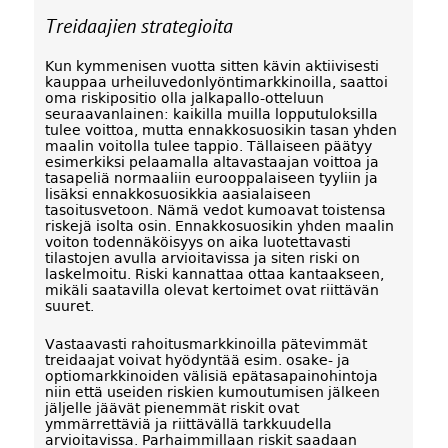
Treidaajien strategioita
Kun kymmenisen vuotta sitten kävin aktiivisesti
kauppaa urheiluvedonlyöntimarkkinoilla, saattoi
oma riskipositio olla jalkapallo-otteluun
seuraavanlainen: kaikilla muilla lopputuloksilla
tulee voittoa, mutta ennakkosuosikin tasan yhden
maalin voitolla tulee tappio. Tällaiseen päätyy
esimerkiksi pelaamalla altavastaajan voittoa ja
tasapeliä normaaliin eurooppalaiseen tyyliin ja
lisäksi ennakkosuosikkia aasialaiseen
tasoitusvetoon. Nämä vedot kumoavat toistensa
riskejä isolta osin. Ennakkosuosikin yhden maalin
voiton todennäköisyys on aika luotettavasti
tilastojen avulla arvioitavissa ja siten riski on
laskelmoitu. Riski kannattaa ottaa kantaakseen,
mikäli saatavilla olevat kertoimet ovat riittävän
suuret.
Vastaavasti rahoitusmarkkinoilla pätevimmät
treidaajat voivat hyödyntää esim. osake- ja
optiomarkkinoiden välisiä epätasapainohintoja
niin että useiden riskien kumoutumisen jälkeen
jäljelle jäävät pienemmät riskit ovat
ymmärrettäviä ja riittävällä tarkkuudella
arvioitavissa. Parhaimmillaan riskit saadaan