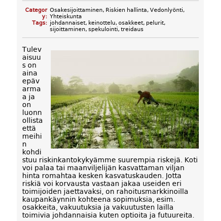
Categor
Osakesijoittaminen
,
Riskien hallinta
,
Vedonlyönti
,
y:
Yhteiskunta
Tags:
johdannaiset
,
keinottelu
,
osakkeet
,
pelurit
,
sijoittaminen
,
spekulointi
,
treidaus
Tulev
aisuu
s on
aina
epäv
arma
a ja
on
luonn
ollista
että
meihi
n
kohdi
stuu riskinkantokykyämme suurempia riskejä. Koti
voi palaa tai maanviljelijän kasvattaman viljan
hinta romahtaa kesken kasvatuskauden. Jotta
riskiä voi korvausta vastaan jakaa useiden eri
toimijoiden jaettavaksi, on rahoitusmarkkinoilla
kaupankäynnin kohteena sopimuksia, esim.
osakkeita, vakuutuksia ja vakuutusten lailla
toimivia johdannaisia kuten optioita ja futuureita.