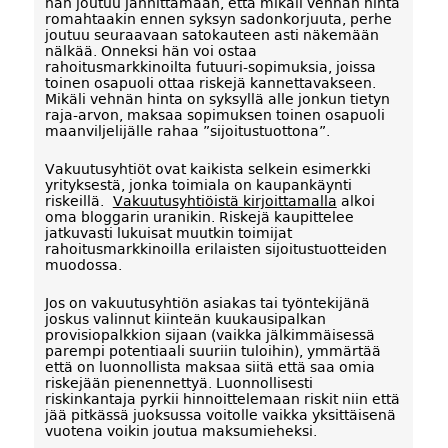
hän joutuu jännittämään, että mikäli vehnän hinta
romahtaakin ennen syksyn sadonkorjuuta, perhe
joutuu seuraavaan satokauteen asti näkemään
nälkää. Onneksi hän voi ostaa
rahoitusmarkkinoilta futuuri-sopimuksia, joissa
toinen osapuoli ottaa riskejä kannettavakseen.
Mikäli vehnän hinta on syksyllä alle jonkun tietyn
raja-arvon, maksaa sopimuksen toinen osapuoli
maanviljelijälle rahaa ”sijoitustuottona”.
Vakuutusyhtiöt ovat kaikista selkein esimerkki
yrityksestä, jonka toimiala on kaupankäynti
riskeillä.
Vakuutusyhtiöistä kirjoittamalla
alkoi
oma bloggarin uranikin. Riskejä kaupittelee
jatkuvasti lukuisat muutkin toimijat
rahoitusmarkkinoilla erilaisten sijoitustuotteiden
muodossa.
Jos on vakuutusyhtiön asiakas tai työntekijänä
joskus valinnut kiinteän kuukausipalkan
provisiopalkkion sijaan (vaikka jälkimmäisessä
parempi potentiaali suuriin tuloihin), ymmärtää
että on luonnollista maksaa siitä että saa omia
riskejään pienennettyä. Luonnollisesti
riskinkantaja pyrkii hinnoittelemaan riskit niin että
jää pitkässä juoksussa voitolle vaikka yksittäisenä
vuotena voikin joutua maksumieheksi.