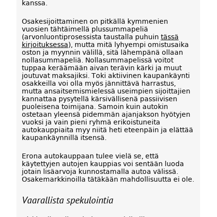
kanssa.
Osakesijoittaminen on pitkällä kymmenien
vuosien tähtäimellä plussummapeliä
(arvonluontiprosessista taustalla puhuin
tässä
kirjoituksessa
), mutta mitä lyhyempi omistusaika
oston ja myynnin välillä, sitä lähempänä ollaan
nollasummapeliä. Nollasummapelissä voitot
tuppaa keräämään aivan terävin kärki ja muut
joutuvat maksajiksi. Toki aktiivinen kaupankäynti
osakkeilla voi olla myös jännittävä harrastus,
mutta ansaitsemismielessä useimpien sijoittajien
kannattaa pysytellä kärsivällisenä passiivisen
puoleisena toimijana. Samoin kuin autokin
ostetaan yleensä pidemmän ajanjakson hyötyjen
vuoksi ja vain pieni ryhmä erikoistuneita
autokauppiaita myy niitä heti eteenpäin ja elättää
kaupankäynnillä itsensä.
Erona autokauppaan tulee vielä se, että
käytettyjen autojen kauppias voi sentään luoda
jotain lisäarvoja kunnostamalla autoa välissä.
Osakemarkkinoilla tätäkään mahdollisuutta ei ole.
Vaarallista spekulointia